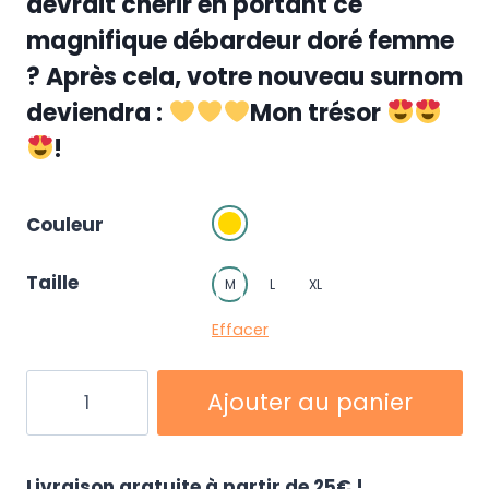
devrait chérir en portant ce
magnifique débardeur doré femme
? Après cela, votre nouveau surnom
deviendra :
Mon trésor
!
Couleur
Taille
M
L
XL
Effacer
quantité
Ajouter au panier
de
Débardeur
doré
Livraison gratuite à partir de 25€ !