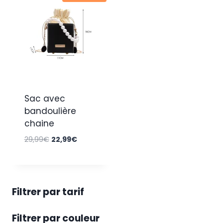
Sac avec
bandoulière
chaine
Le
Le
29,99
€
22,99
€
prix
prix
initial
actuel
était :
est :
29,99€.
22,99€.
Filtrer par tarif
Filtrer par couleur