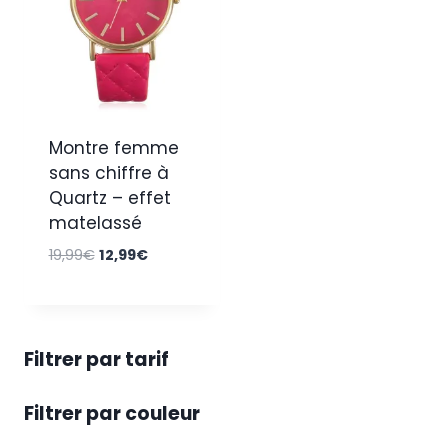
Montre femme
sans chiffre à
Quartz – effet
matelassé
Le
Le
19,99
€
12,99
€
prix
prix
initial
actuel
était :
est :
19,99€.
12,99€.
Filtrer par tarif
Filtrer par couleur