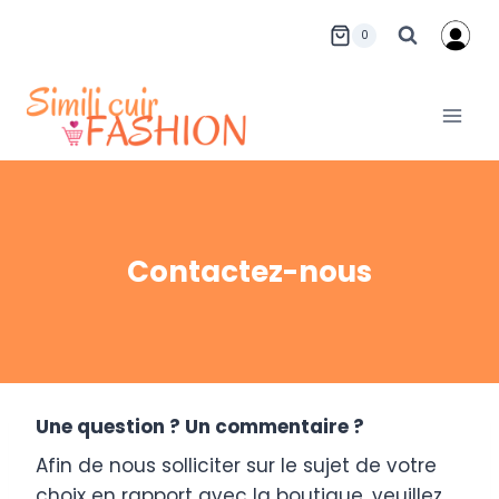
Aller
0
au
contenu
Contactez-nous
Une question ? Un commentaire ?
Afin de nous solliciter sur le sujet de votre
choix en rapport avec la boutique, veuillez