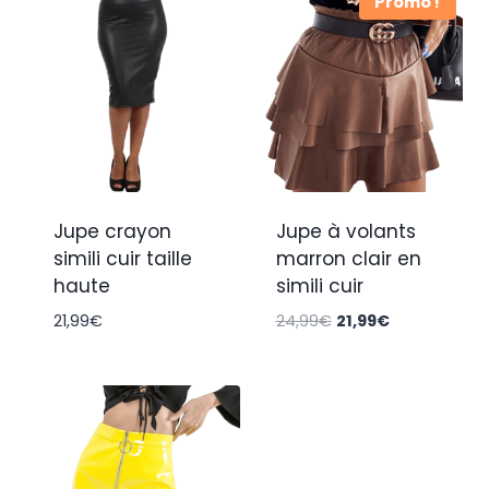
Promo !
Jupe crayon
Jupe à volants
simili cuir taille
marron clair en
haute
simili cuir
Le
Le
21,99
€
24,99
€
21,99
€
prix
prix
initial
actuel
était :
est :
24,99€.
21,99€.