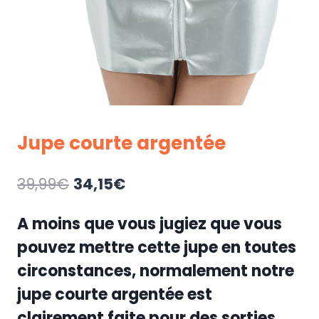
Jupe courte argentée
Le
Le
39,99
€
34,15
€
prix
prix
A moins que vous jugiez que vous
initial
actuel
pouvez mettre cette jupe en toutes
était :
est :
circonstances, normalement notre
39,99€.
34,15€.
jupe courte argentée est
clairement faite pour des sorties