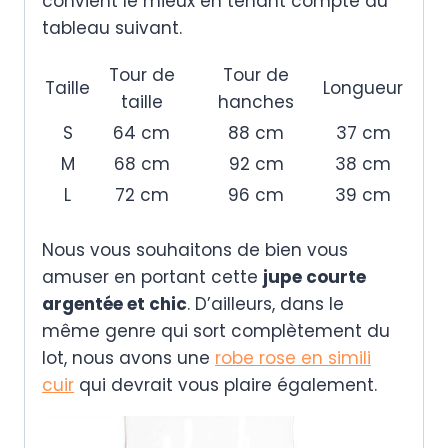
convient le mieux en tenant compte du
tableau suivant.
Tour de
Tour de
Taille
Longueur
taille
hanches
S
64 cm
88 cm
37 cm
M
68 cm
92 cm
38 cm
L
72 cm
96 cm
39 cm
Nous vous souhaitons de bien vous
amuser en portant cette
jupe courte
argentée et chic
. D’ailleurs, dans le
même genre qui sort complètement du
lot, nous avons une
robe rose en simili
cuir
qui devrait vous plaire également.