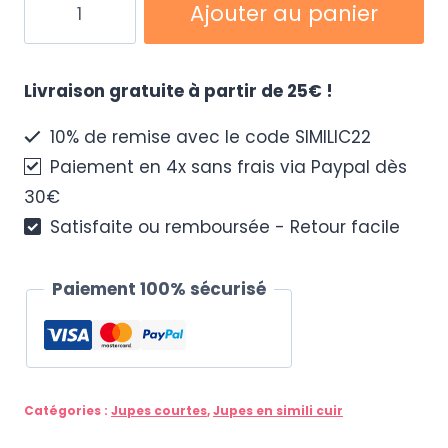
Ajouter au panier
de
Jupe
courte
Livraison gratuite à partir de 25€ !
argentée
10% de remise avec le code SIMILIC22
Paiement en 4x sans frais via Paypal dès
30€
Satisfaite ou remboursée - Retour facile
Paiement 100% sécurisé
Catégories :
Jupes courtes
,
Jupes en simili cuir