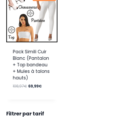
Pack Simili Cuir
Blanc (Pantalon
+ Top bandeau
+ Mules à talons
hauts)
Le
Le
108,97
€
69,99
€
prix
prix
initial
actuel
était :
est :
108,97€.
69,99€.
Filtrer par tarif