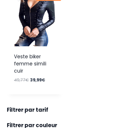
Veste biker
femme simili
cuir
Le
Le
49,77
€
39,99
€
prix
prix
initial
actuel
était :
est :
49,77€.
39,99€.
Filtrer par tarif
Filtrer par couleur