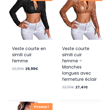
Veste courte en
Veste courte
simili cuir
simili cuir
femme
femme –
Manches
Le
Le
32,99
€
25,99
€
longues avec
prix
prix
fermeture éclair
initial
actuel
était :
est :
Le
Le
32,99
€
27,41
€
32,99€.
25,99€.
prix
prix
initial
actuel
était :
est :
Promo !
32,99€.
27,41€.