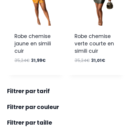
Robe chemise
Robe chemise
jaune en simili
verte courte en
cuir
simili cuir
Le
Le
Le
Le
35,24
€
31,99
€
35,24
€
31,01
€
prix
prix
prix
prix
initial
actuel
initial
actuel
était :
est :
était :
est :
35,24€.
31,99€.
35,24€.
31,01€.
Filtrer par tarif
Filtrer par couleur
Filtrer par taille