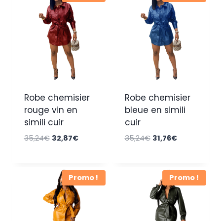
Robe chemisier
Robe chemisier
rouge vin en
bleue en simili
simili cuir
cuir
Le
Le
Le
Le
35,24
€
32,87
€
35,24
€
31,76
€
prix
prix
prix
prix
initial
actuel
initial
actuel
était :
est :
était :
est :
Promo !
Promo !
35,24€.
32,87€.
35,24€.
31,76€.