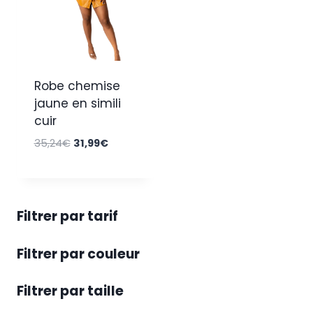
Robe chemise
jaune en simili
cuir
Le
Le
35,24
€
31,99
€
prix
prix
initial
actuel
était :
est :
35,24€.
31,99€.
Filtrer par tarif
Filtrer par couleur
Filtrer par taille