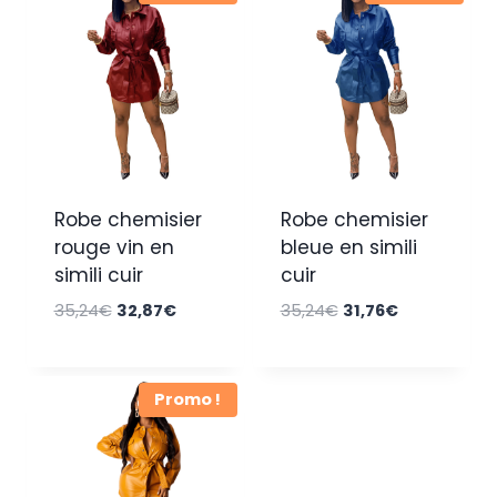
Robe chemisier
Robe chemisier
rouge vin en
bleue en simili
simili cuir
cuir
Le
Le
Le
Le
35,24
€
32,87
€
35,24
€
31,76
€
prix
prix
prix
prix
initial
actuel
initial
actuel
était :
est :
était :
est :
Promo !
35,24€.
32,87€.
35,24€.
31,76€.