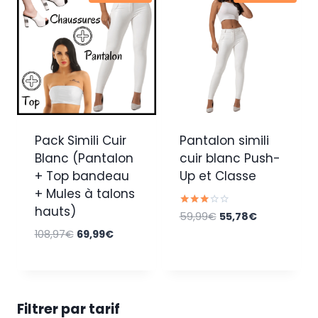
Pack Simili Cuir
Pantalon simili
Blanc (Pantalon
cuir blanc Push-
+ Top bandeau
Up et Classe
+ Mules à talons
hauts)
Note
Le
Le
59,99
€
55,78
€
3.00
prix
prix
Le
Le
108,97
€
69,99
€
sur 5
initial
actuel
prix
prix
était :
est :
initial
actuel
59,99€.
55,78€.
était :
est :
108,97€.
69,99€.
Filtrer par tarif