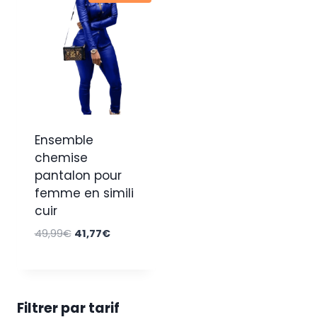
Ensemble
chemise
pantalon pour
femme en simili
cuir
Le
Le
49,99
€
41,77
€
prix
prix
initial
actuel
était :
est :
49,99€.
41,77€.
Filtrer par tarif