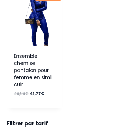
Ensemble
chemise
pantalon pour
femme en simili
cuir
Le
Le
49,99
€
41,77
€
prix
prix
initial
actuel
était :
est :
49,99€.
41,77€.
Filtrer par tarif