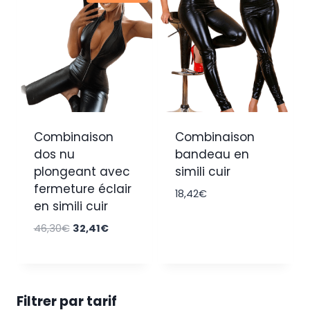
Combinaison
Combinaison
dos nu
bandeau en
plongeant avec
simili cuir
fermeture éclair
18,42
€
en simili cuir
Le
Le
46,30
€
32,41
€
prix
prix
initial
actuel
était :
est :
46,30€.
32,41€.
Filtrer par tarif