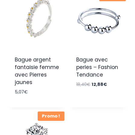
Bague argent
Bague avec
fantaisie femme
perles – Fashion
avec Pierres
Tendance
jaunes
Le
Le
18,40
€
12,88
€
prix
prix
5,07
€
initial
actuel
était :
est :
18,40€.
12,88€.
Promo !