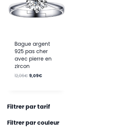
Bague argent
925 pas cher
avec pierre en
zircon
Le
Le
12,06
€
9,09
€
prix
prix
initial
actuel
était :
est :
12,06€.
9,09€.
Filtrer par tarif
Filtrer par couleur